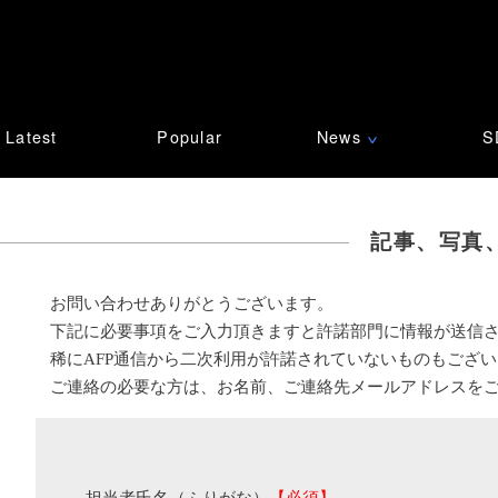
Latest
Popular
News
S
∨
記事、写真
お問い合わせありがとうございます。
下記に必要事項をご入力頂きますと許諾部門に情報が送信
稀にAFP通信から二次利用が許諾されていないものもござ
ご連絡の必要な方は、お名前、ご連絡先メールアドレスを