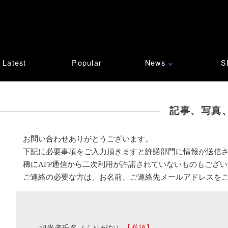
Latest
Popular
News
S
∨
記事、写真
お問い合わせありがとうございます。
下記に必要事項をご入力頂きますと許諾部門に情報が送信
稀にAFP通信から二次利用が許諾されていないものもござ
ご連絡の必要な方は、お名前、ご連絡先メールアドレスを