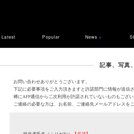
Latest
Popular
News
S
∨
記事、写真
お問い合わせありがとうございます。
下記に必要事項をご入力頂きますと許諾部門に情報が送信
稀にAFP通信から二次利用が許諾されていないものもござ
ご連絡の必要な方は、お名前、ご連絡先メールアドレスを