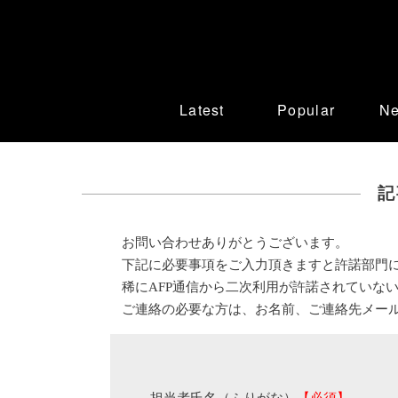
Latest
Popular
N
記
お問い合わせありがとうございます。
下記に必要事項をご入力頂きますと許諾部門
稀にAFP通信から二次利用が許諾されていな
ご連絡の必要な方は、お名前、ご連絡先メー