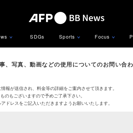
ews
SDGs
Sports
Focus
P
∨
∨
∨
事、写真、動画などの使用についてのお問い合
に情報が送信され、料金等の詳細をご案内させて頂きます。
いものもございますので予めご了承下さい。
ルアドレスをご記入いただきますようお願いいたします。