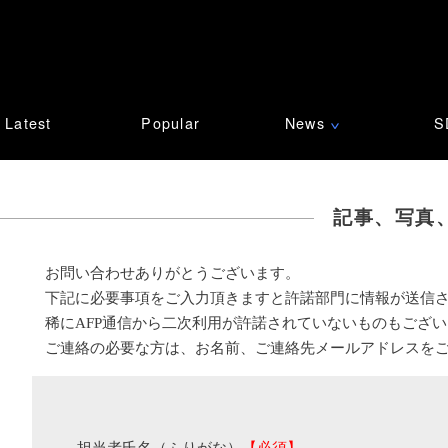
Latest
Popular
News
S
∨
記事、写真
お問い合わせありがとうございます。
下記に必要事項をご入力頂きますと許諾部門に情報が送信
稀にAFP通信から二次利用が許諾されていないものもござ
ご連絡の必要な方は、お名前、ご連絡先メールアドレスを