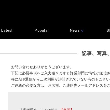
Latest
Popular
News
S
∨
記事、写真
お問い合わせありがとうございます。
下記に必要事項をご入力頂きますと許諾部門に情報が送信
稀にAFP通信から二次利用が許諾されていないものもござ
ご連絡の必要な方は、お名前、ご連絡先メールアドレスを