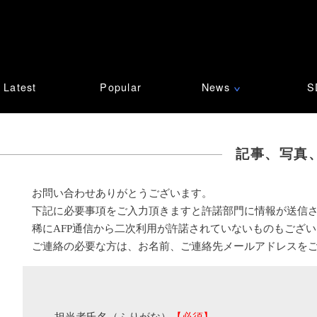
Latest
Popular
News
S
∨
記事、写真
お問い合わせありがとうございます。
下記に必要事項をご入力頂きますと許諾部門に情報が送信
稀にAFP通信から二次利用が許諾されていないものもござ
ご連絡の必要な方は、お名前、ご連絡先メールアドレスを