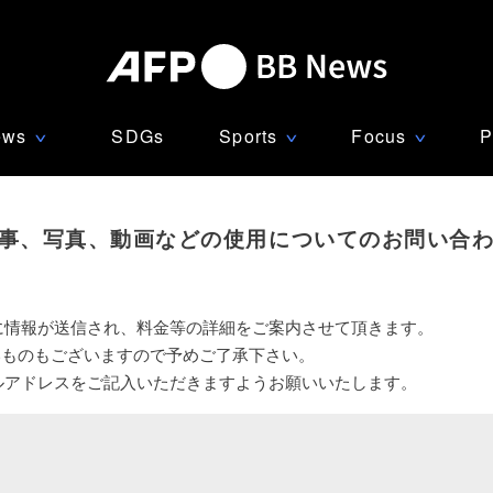
ews
SDGs
Sports
Focus
P
∨
∨
∨
事、写真、動画などの使用についてのお問い合
に情報が送信され、料金等の詳細をご案内させて頂きます。
いものもございますので予めご了承下さい。
ルアドレスをご記入いただきますようお願いいたします。