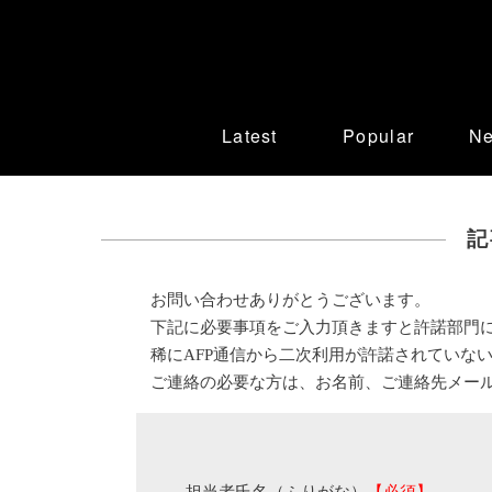
Latest
Popular
N
記
お問い合わせありがとうございます。
下記に必要事項をご入力頂きますと許諾部門
稀にAFP通信から二次利用が許諾されていな
ご連絡の必要な方は、お名前、ご連絡先メー