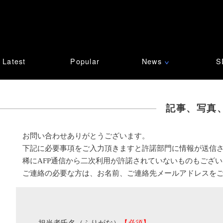
Latest
Popular
News
S
∨
記事、写真
お問い合わせありがとうございます。
下記に必要事項をご入力頂きますと許諾部門に情報が送信
稀にAFP通信から二次利用が許諾されていないものもござ
ご連絡の必要な方は、お名前、ご連絡先メールアドレスを