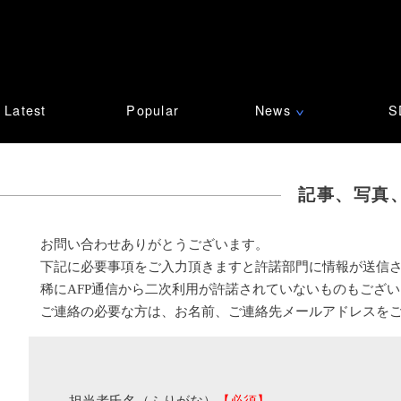
Latest
Popular
News
S
∨
記事、写真
お問い合わせありがとうございます。
下記に必要事項をご入力頂きますと許諾部門に情報が送信
稀にAFP通信から二次利用が許諾されていないものもござ
ご連絡の必要な方は、お名前、ご連絡先メールアドレスを