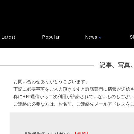
Latest
Popular
News
S
∨
記事、写真
お問い合わせありがとうございます。
下記に必要事項をご入力頂きますと許諾部門に情報が送信
稀にAFP通信から二次利用が許諾されていないものもござ
ご連絡の必要な方は、お名前、ご連絡先メールアドレスを