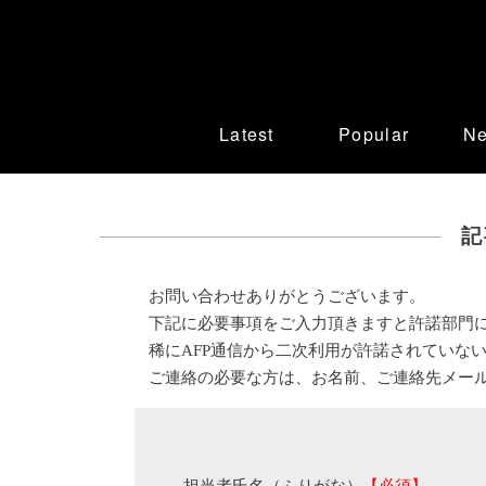
Latest
Popular
N
記
お問い合わせありがとうございます。
下記に必要事項をご入力頂きますと許諾部門
稀にAFP通信から二次利用が許諾されていな
ご連絡の必要な方は、お名前、ご連絡先メー