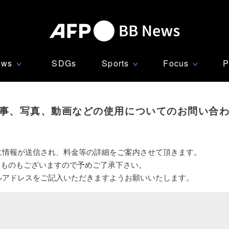
ews
SDGs
Sports
Focus
P
∨
∨
∨
事、写真、動画などの使用についてのお問い合
に情報が送信され、料金等の詳細をご案内させて頂きます。
いものもございますので予めご了承下さい。
ルアドレスをご記入いただきますようお願いいたします。