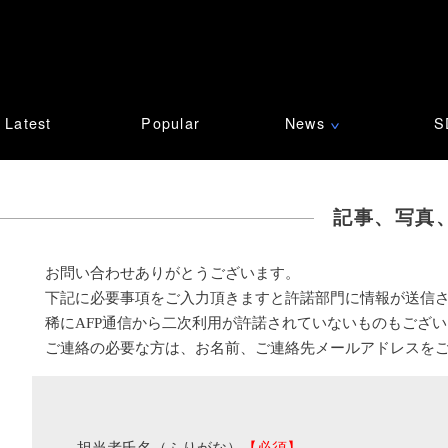
Latest
Popular
News
S
∨
記事、写真
お問い合わせありがとうございます。
下記に必要事項をご入力頂きますと許諾部門に情報が送信
稀にAFP通信から二次利用が許諾されていないものもござ
ご連絡の必要な方は、お名前、ご連絡先メールアドレスを