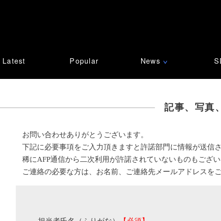
Latest
Popular
News
S
∨
記事、写真
お問い合わせありがとうございます。
下記に必要事項をご入力頂きますと許諾部門に情報が送信
稀にAFP通信から二次利用が許諾されていないものもござ
ご連絡の必要な方は、お名前、ご連絡先メールアドレスを