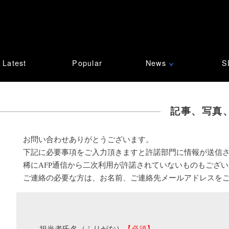
Latest
Popular
News
S
∨
記事、写真
お問い合わせありがとうございます。
下記に必要事項をご入力頂きますと許諾部門に情報が送信
稀にAFP通信から二次利用が許諾されていないものもござ
ご連絡の必要な方は、お名前、ご連絡先メールアドレスを