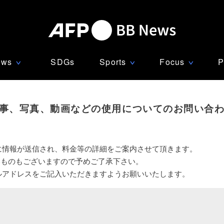
ews
SDGs
Sports
Focus
P
∨
∨
∨
事、写真、動画などの使用についてのお問い合
に情報が送信され、料金等の詳細をご案内させて頂きます。
いものもございますので予めご了承下さい。
ルアドレスをご記入いただきますようお願いいたします。