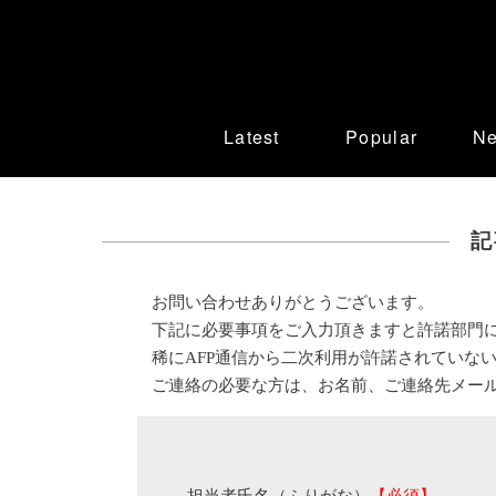
Latest
Popular
N
記
お問い合わせありがとうございます。
下記に必要事項をご入力頂きますと許諾部門
稀にAFP通信から二次利用が許諾されていな
ご連絡の必要な方は、お名前、ご連絡先メー