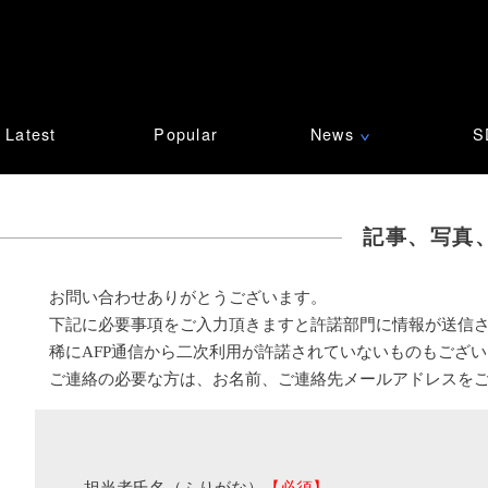
Latest
Popular
News
S
∨
記事、写真
お問い合わせありがとうございます。
下記に必要事項をご入力頂きますと許諾部門に情報が送信
稀にAFP通信から二次利用が許諾されていないものもござ
ご連絡の必要な方は、お名前、ご連絡先メールアドレスを