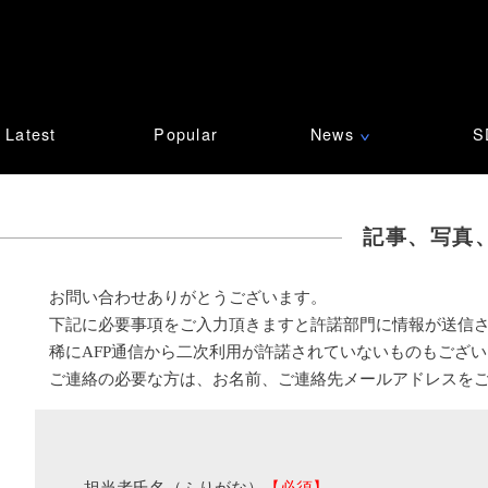
Latest
Popular
News
S
∨
記事、写真
お問い合わせありがとうございます。
下記に必要事項をご入力頂きますと許諾部門に情報が送信
稀にAFP通信から二次利用が許諾されていないものもござ
ご連絡の必要な方は、お名前、ご連絡先メールアドレスを