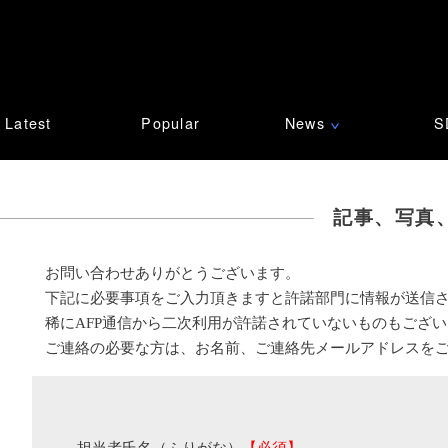
Latest
Popular
News
S
∨
記事、写真
お問い合わせありがとうございます。
下記に必要事項をご入力頂きますと許諾部門に情報が送信
稀にAFP通信から二次利用が許諾されていないものもござ
ご連絡の必要な方は、お名前、ご連絡先メールアドレスを