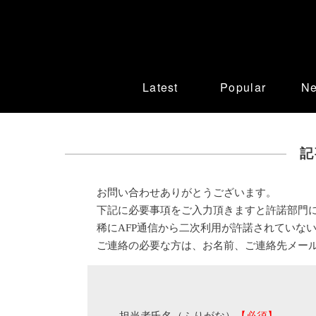
Latest
Popular
N
記
お問い合わせありがとうございます。
下記に必要事項をご入力頂きますと許諾部門
稀にAFP通信から二次利用が許諾されていな
ご連絡の必要な方は、お名前、ご連絡先メー