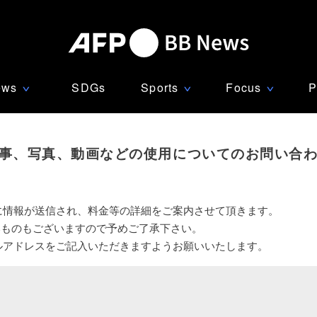
ews
SDGs
Sports
Focus
P
∨
∨
∨
事、写真、動画などの使用についてのお問い合
に情報が送信され、料金等の詳細をご案内させて頂きます。
いものもございますので予めご了承下さい。
ルアドレスをご記入いただきますようお願いいたします。