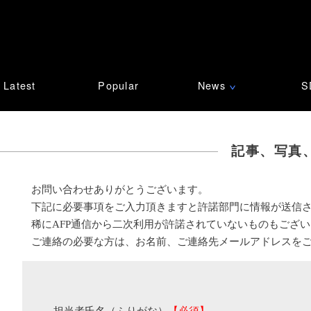
Latest
Popular
News
S
∨
記事、写真
お問い合わせありがとうございます。
下記に必要事項をご入力頂きますと許諾部門に情報が送信
稀にAFP通信から二次利用が許諾されていないものもござ
ご連絡の必要な方は、お名前、ご連絡先メールアドレスを