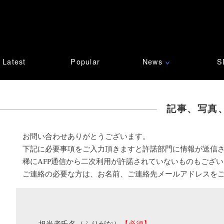
Latest
Popular
News
S
∨
記事、写真
お問い合わせありがとうございます。
下記に必要事項をご入力頂きますと許諾部門に情報が送信
稀にAFP通信から二次利用が許諾されていないものもござ
ご連絡の必要な方は、お名前、ご連絡先メールアドレスを