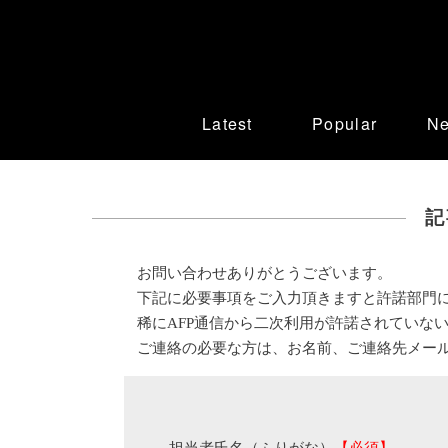
Latest
Popular
N
記
お問い合わせありがとうございます。
下記に必要事項をご入力頂きますと許諾部門
稀にAFP通信から二次利用が許諾されていな
ご連絡の必要な方は、お名前、ご連絡先メー