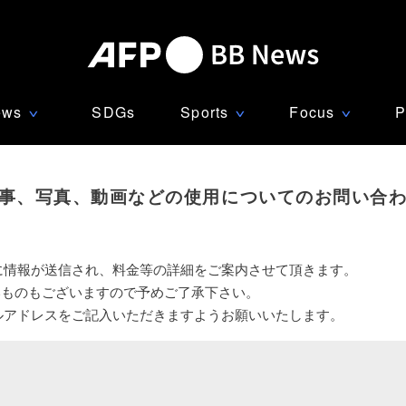
ews
SDGs
Sports
Focus
P
∨
∨
∨
事、写真、動画などの使用についてのお問い合
に情報が送信され、料金等の詳細をご案内させて頂きます。
いものもございますので予めご了承下さい。
ルアドレスをご記入いただきますようお願いいたします。