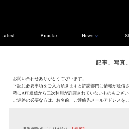
Latest
Popular
News
S
∨
記事、写真
お問い合わせありがとうございます。
下記に必要事項をご入力頂きますと許諾部門に情報が送信
稀にAFP通信から二次利用が許諾されていないものもござ
ご連絡の必要な方は、お名前、ご連絡先メールアドレスを