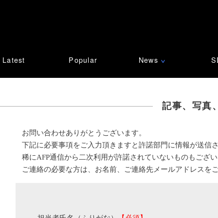
Latest
Popular
News
S
∨
記事、写真
お問い合わせありがとうございます。
下記に必要事項をご入力頂きますと許諾部門に情報が送信
稀にAFP通信から二次利用が許諾されていないものもござ
ご連絡の必要な方は、お名前、ご連絡先メールアドレスを