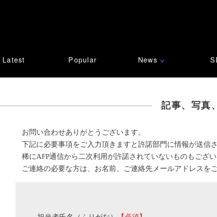
Latest
Popular
News
S
∨
記事、写真
お問い合わせありがとうございます。
下記に必要事項をご入力頂きますと許諾部門に情報が送信
稀にAFP通信から二次利用が許諾されていないものもござ
ご連絡の必要な方は、お名前、ご連絡先メールアドレスを