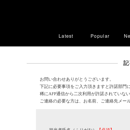
Latest
Popular
N
記
お問い合わせありがとうございます。
下記に必要事項をご入力頂きますと許諾部門
稀にAFP通信から二次利用が許諾されていな
ご連絡の必要な方は、お名前、ご連絡先メー