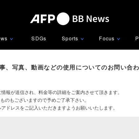
ews
SDGs
Sports
Focus
P
∨
∨
∨
事、写真、動画などの使用についてのお問い合
に情報が送信され、料金等の詳細をご案内させて頂きます。
いものもございますので予めご了承下さい。
ルアドレスをご記入いただきますようお願いいたします。