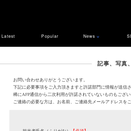
Latest
Popular
News
S
∨
記事、写真
お問い合わせありがとうございます。
下記に必要事項をご入力頂きますと許諾部門に情報が送信
稀にAFP通信から二次利用が許諾されていないものもござ
ご連絡の必要な方は、お名前、ご連絡先メールアドレスを