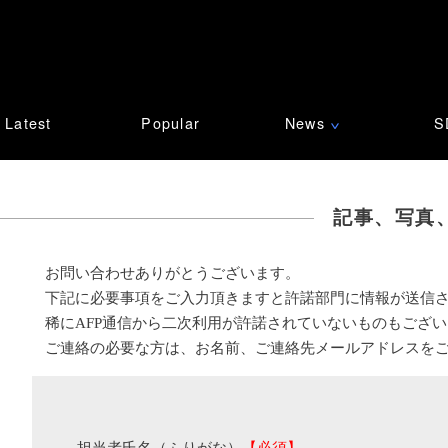
Latest
Popular
News
S
∨
記事、写真
お問い合わせありがとうございます。
下記に必要事項をご入力頂きますと許諾部門に情報が送信
稀にAFP通信から二次利用が許諾されていないものもござ
ご連絡の必要な方は、お名前、ご連絡先メールアドレスを