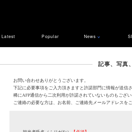
Latest
Popular
News
S
∨
記事、写真
お問い合わせありがとうございます。
下記に必要事項をご入力頂きますと許諾部門に情報が送信
稀にAFP通信から二次利用が許諾されていないものもござ
ご連絡の必要な方は、お名前、ご連絡先メールアドレスを