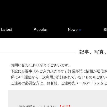
Latest
Popular
News
S
∨
記事、写真
お問い合わせありがとうございます。
下記に必要事項をご入力頂きますと許諾部門に情報が送信
稀にAFP通信から二次利用が許諾されていないものもござ
ご連絡の必要な方は、お名前、ご連絡先メールアドレスを