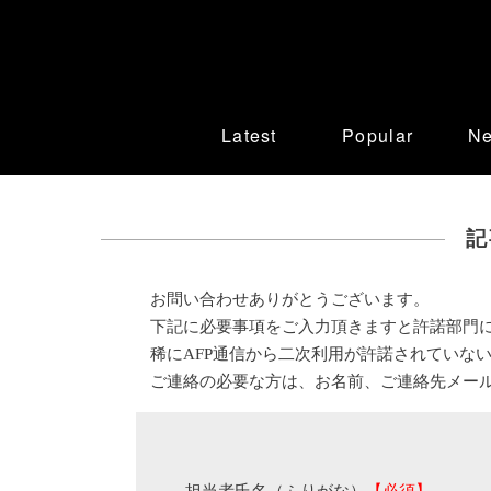
Latest
Popular
N
記
お問い合わせありがとうございます。
下記に必要事項をご入力頂きますと許諾部門
稀にAFP通信から二次利用が許諾されていな
ご連絡の必要な方は、お名前、ご連絡先メー