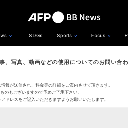
ews
SDGs
Sports
Focus
P
∨
∨
∨
事、写真、動画などの使用についてのお問い合
に情報が送信され、料金等の詳細をご案内させて頂きます。
いものもございますので予めご了承下さい。
ルアドレスをご記入いただきますようお願いいたします。