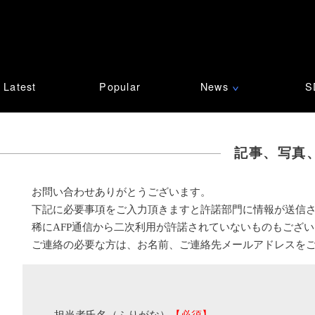
Latest
Popular
News
S
∨
記事、写真
お問い合わせありがとうございます。
下記に必要事項をご入力頂きますと許諾部門に情報が送信
稀にAFP通信から二次利用が許諾されていないものもござ
ご連絡の必要な方は、お名前、ご連絡先メールアドレスを