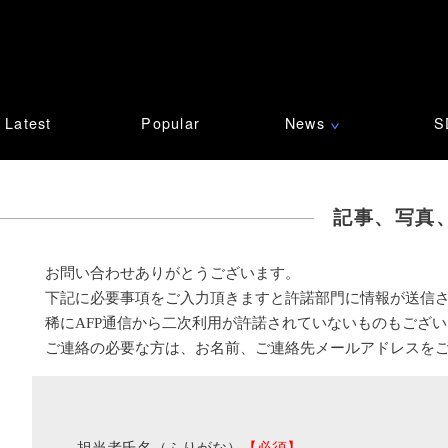
Latest
Popular
News
S
∨
記事、写真
お問い合わせありがとうございます。
下記に必要事項をご入力頂きますと許諾部門に情報が送信
稀にAFP通信から二次利用が許諾されていないものもござ
ご連絡の必要な方は、お名前、ご連絡先メールアドレスを