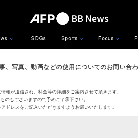
ews
SDGs
Sports
Focus
P
∨
∨
∨
事、写真、動画などの使用についてのお問い合
に情報が送信され、料金等の詳細をご案内させて頂きます。
いものもございますので予めご了承下さい。
ルアドレスをご記入いただきますようお願いいたします。