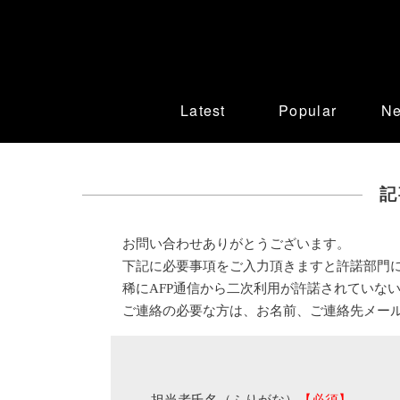
Latest
Popular
N
記
お問い合わせありがとうございます。
下記に必要事項をご入力頂きますと許諾部門
稀にAFP通信から二次利用が許諾されていな
ご連絡の必要な方は、お名前、ご連絡先メー