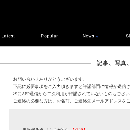
Latest
Popular
News
S
∨
記事、写真
お問い合わせありがとうございます。
下記に必要事項をご入力頂きますと許諾部門に情報が送信
稀にAFP通信から二次利用が許諾されていないものもござ
ご連絡の必要な方は、お名前、ご連絡先メールアドレスを