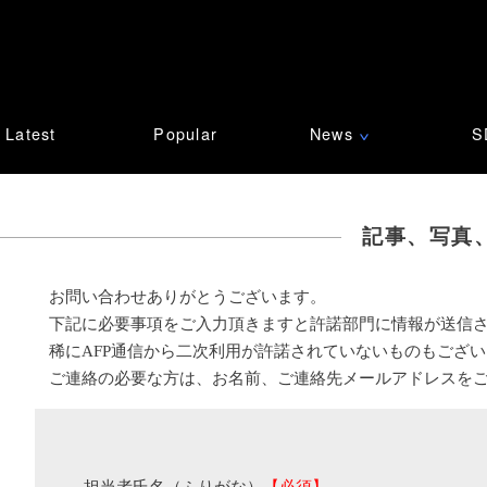
Latest
Popular
News
S
∨
記事、写真
お問い合わせありがとうございます。
下記に必要事項をご入力頂きますと許諾部門に情報が送信
稀にAFP通信から二次利用が許諾されていないものもござ
ご連絡の必要な方は、お名前、ご連絡先メールアドレスを