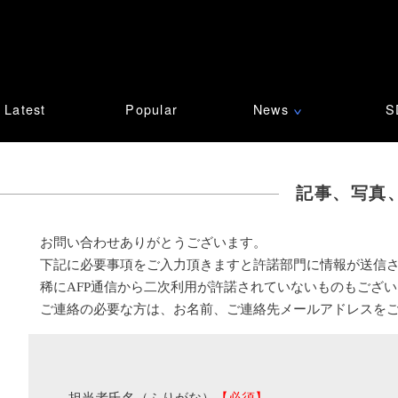
Latest
Popular
News
S
∨
記事、写真
お問い合わせありがとうございます。
下記に必要事項をご入力頂きますと許諾部門に情報が送信
稀にAFP通信から二次利用が許諾されていないものもござ
ご連絡の必要な方は、お名前、ご連絡先メールアドレスを