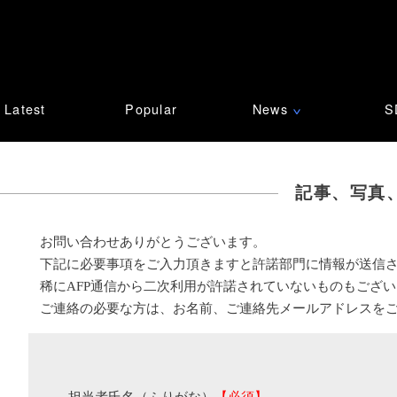
Latest
Popular
News
S
∨
記事、写真
お問い合わせありがとうございます。
下記に必要事項をご入力頂きますと許諾部門に情報が送信
稀にAFP通信から二次利用が許諾されていないものもござ
ご連絡の必要な方は、お名前、ご連絡先メールアドレスを