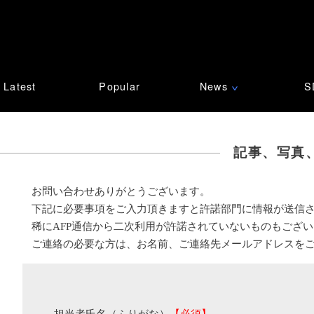
Latest
Popular
News
S
∨
記事、写真
お問い合わせありがとうございます。
下記に必要事項をご入力頂きますと許諾部門に情報が送信
稀にAFP通信から二次利用が許諾されていないものもござ
ご連絡の必要な方は、お名前、ご連絡先メールアドレスを