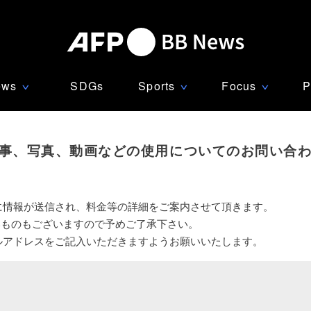
ews
SDGs
Sports
Focus
P
∨
∨
∨
事、写真、動画などの使用についてのお問い合
に情報が送信され、料金等の詳細をご案内させて頂きます。
いものもございますので予めご了承下さい。
ルアドレスをご記入いただきますようお願いいたします。