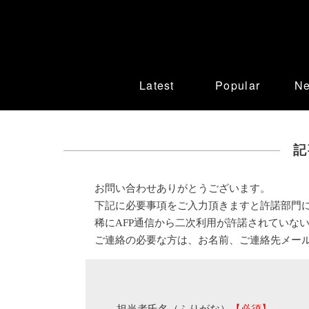
Latest
Popular
N
記
お問い合わせありがとうございます。
下記に必要事項をご入力頂きますと許諾部門
稀にAFP通信から二次利用が許諾されていな
ご連絡の必要な方は、お名前、ご連絡先メー