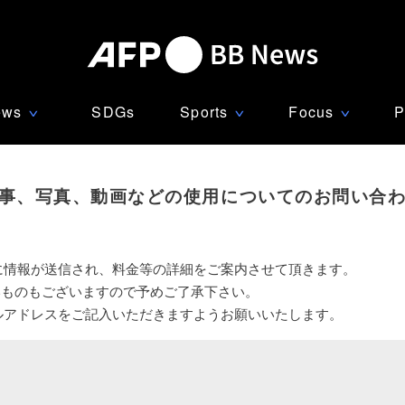
ews
SDGs
Sports
Focus
P
∨
∨
∨
事、写真、動画などの使用についてのお問い合
に情報が送信され、料金等の詳細をご案内させて頂きます。
いものもございますので予めご了承下さい。
ルアドレスをご記入いただきますようお願いいたします。