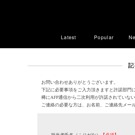
Latest
Popular
N
記
お問い合わせありがとうございます。
下記に必要事項をご入力頂きますと許諾部門
稀にAFP通信から二次利用が許諾されていな
ご連絡の必要な方は、お名前、ご連絡先メー