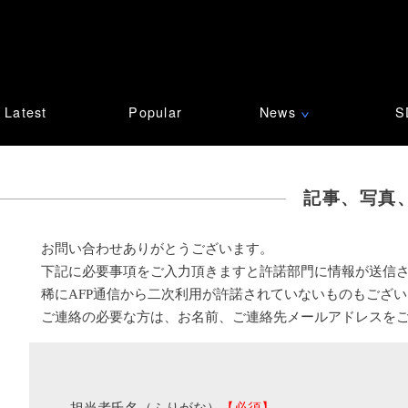
Latest
Popular
News
S
∨
記事、写真
お問い合わせありがとうございます。
下記に必要事項をご入力頂きますと許諾部門に情報が送信
稀にAFP通信から二次利用が許諾されていないものもござ
ご連絡の必要な方は、お名前、ご連絡先メールアドレスを