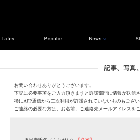
Latest
Popular
News
S
∨
記事、写真
お問い合わせありがとうございます。
下記に必要事項をご入力頂きますと許諾部門に情報が送信
稀にAFP通信から二次利用が許諾されていないものもござ
ご連絡の必要な方は、お名前、ご連絡先メールアドレスを