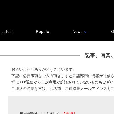
Latest
Popular
News
S
∨
記事、写真
お問い合わせありがとうございます。
下記に必要事項をご入力頂きますと許諾部門に情報が送信
稀にAFP通信から二次利用が許諾されていないものもござ
ご連絡の必要な方は、お名前、ご連絡先メールアドレスを