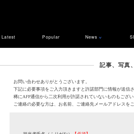
Latest
Popular
News
S
∨
記事、写真
お問い合わせありがとうございます。
下記に必要事項をご入力頂きますと許諾部門に情報が送信
稀にAFP通信から二次利用が許諾されていないものもござ
ご連絡の必要な方は、お名前、ご連絡先メールアドレスを