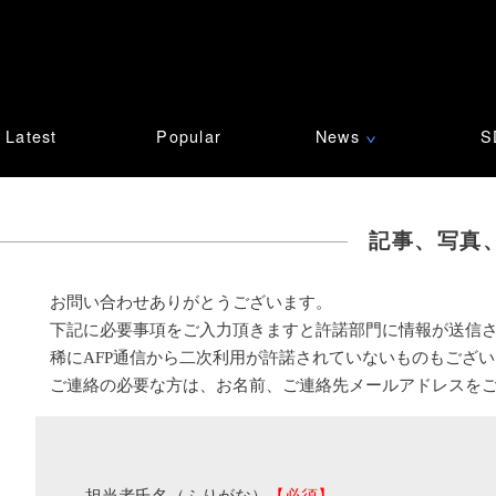
Latest
Popular
News
S
∨
記事、写真
お問い合わせありがとうございます。
下記に必要事項をご入力頂きますと許諾部門に情報が送信
稀にAFP通信から二次利用が許諾されていないものもござ
ご連絡の必要な方は、お名前、ご連絡先メールアドレスを