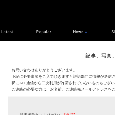
Latest
Popular
News
S
∨
記事、写真
お問い合わせありがとうございます。
下記に必要事項をご入力頂きますと許諾部門に情報が送信
稀にAFP通信から二次利用が許諾されていないものもござ
ご連絡の必要な方は、お名前、ご連絡先メールアドレスを