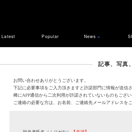
Latest
Popular
News
S
∨
記事、写真
お問い合わせありがとうございます。
下記に必要事項をご入力頂きますと許諾部門に情報が送信
稀にAFP通信から二次利用が許諾されていないものもござ
ご連絡の必要な方は、お名前、ご連絡先メールアドレスを