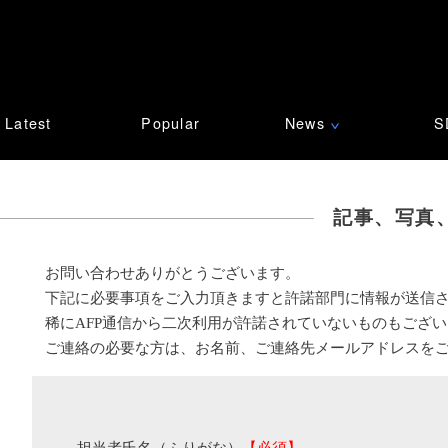
Latest
Popular
News
S
∨
記事、写真
お問い合わせありがとうございます。
下記に必要事項をご入力頂きますと許諾部門に情報が送信
稀にAFP通信から二次利用が許諾されていないものもござ
ご連絡の必要な方は、お名前、ご連絡先メールアドレスを